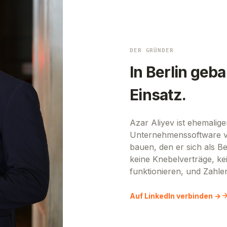
DER GRÜNDER
In Berlin geba
Einsatz.
Azar Aliyev ist ehemalig
Unternehmenssoftware ve
bauen, den er sich als Be
keine Knebelverträge, kei
funktionieren, und Zahle
Auf LinkedIn verbinden →