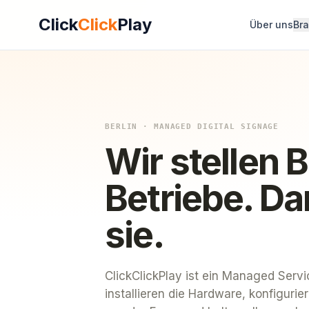
Click
Click
Play
Über uns
Br
BERLIN · MANAGED DIGITAL SIGNAGE
Wir stellen 
Betriebe. Da
sie.
ClickClickPlay ist ein Managed Servi
installieren die Hardware, konfiguri