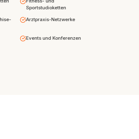
tten
Fitness- und
Sportstudioketten
hise-
Arztpraxis-Netzwerke
Events und Konferenzen