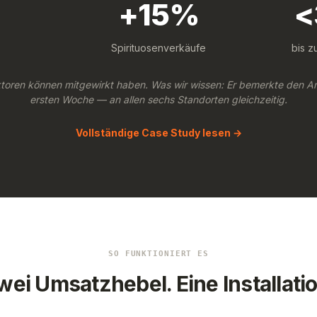
+15%
<
Spirituosenverkäufe
bis z
toren können mitgewirkt haben. Was wir wissen: Er bemerkte den Ans
ersten Woche — an allen sechs Standorten gleichzeitig.
Vollständige Case Study lesen →
SO FUNKTIONIERT ES
wei Umsatzhebel. Eine Installatio