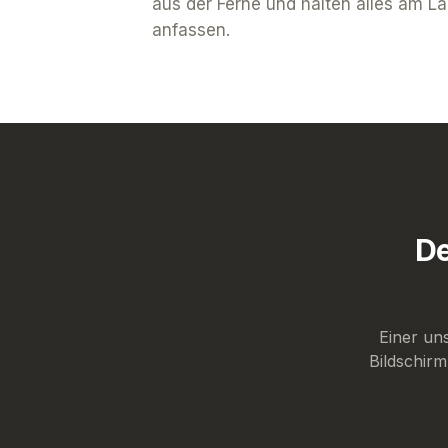
aus der Ferne und halten alles am L
anfassen.
De
Einer un
Bildschirm