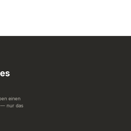
 es
ben einen
g — nur das