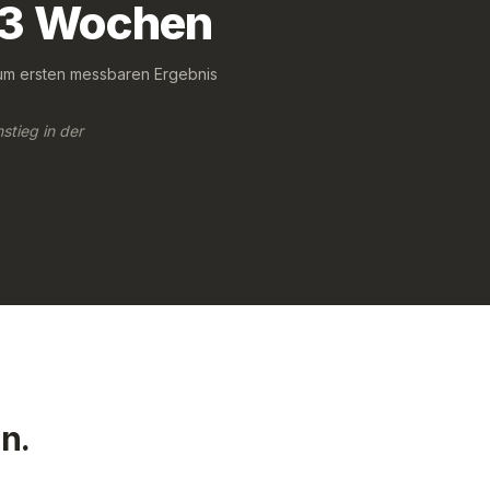
3 Wochen
um ersten messbaren Ergebnis
tieg in der
n.